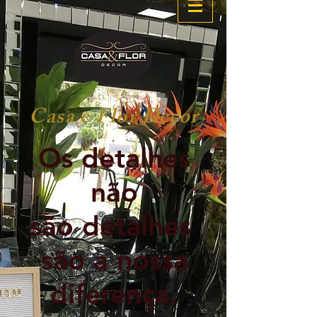
Casa e Flor Decor
Os detalhes
não
são detalhes
são a nossa
diferença.